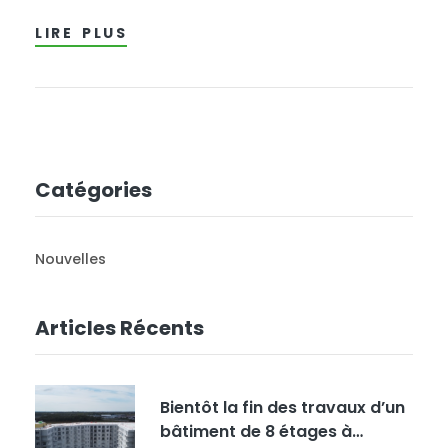
générations, en tâchant de réduire notre
LIRE PLUS
empreinte écologique. Le Groupe Bâtir est
conscient de ces questions et s’efforce d’y
répondre de façon appropriée. Le bâtiment
multirésidentiel, solution à…
Catégories
Nouvelles
Articles Récents
Bientôt la fin des travaux d’un
bâtiment de 8 étages à