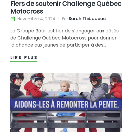
Fiers de soutenir Challenge Québec
Motocross
Sarah Thibodeau
Novembre 4, 2024
Par
Le Groupe Bâtir est fier de s’engager aux côtés
de Challenge Québec Motocross pour donner
la chance aux jeunes de participer à des
compétitions de motocross à travers la
LIRE PLUS
province. Cette collaboration souligne
l’importance du sport dans la vie des jeunes et
les encourage à poursuivre leurs rêves sportifs.
De…