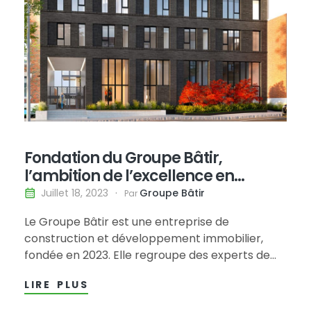
Fondation du Groupe Bâtir,
l’ambition de l’excellence en
immobilier
Groupe Bâtir
Juillet 18, 2023
Par
Le Groupe Bâtir est une entreprise de
construction et développement immobilier,
fondée en 2023. Elle regroupe des experts de
domaines divers et complémentaires et se
LIRE PLUS
spécialise dans les projets multirésidentiels et
commerciaux. Son ambition ? Être une