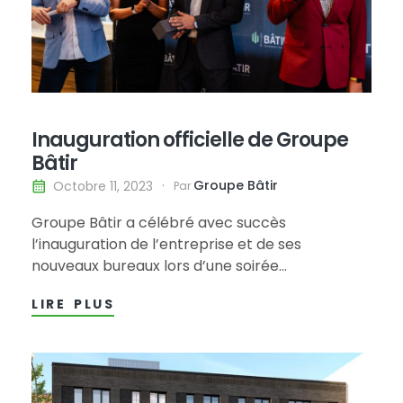
Inauguration officielle de Groupe
Bâtir
Groupe Bâtir
Octobre 11, 2023
Par
Groupe Bâtir a célébré avec succès
l’inauguration de l’entreprise et de ses
nouveaux bureaux lors d’une soirée
mémorable. L’événement, qui a eu lieu le 14
LIRE PLUS
septembre 2023, a rassemblé plus de 230
invités, dont d’importants partenaires, sous-
traitants, et fournisseurs du secteur. Les invités
ont été impressionnés par les installations
modernes,…