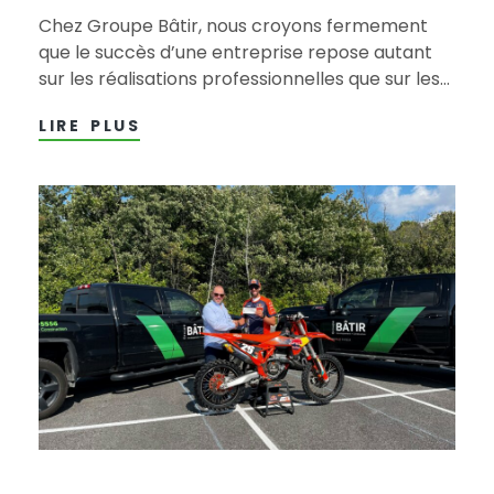
Chez Groupe Bâtir, nous croyons fermement
que le succès d’une entreprise repose autant
sur les réalisations professionnelles que sur les
liens humains tissés au quotidien. Nous sommes
LIRE PLUS
convaincus que les ressources humaines
constituent un ingrédient essentiel de notre
recette gagnante. C’est pourquoi nous
favorisons un environnement de travail où le…