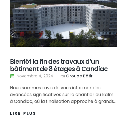
Bientôt la fin des travaux d’un
bâtiment de 8 étages à Candiac
Groupe Bâtir
Novembre 4, 2024
Par
Nous sommes ravis de vous informer des
avancées significatives sur le chantier du Kalm
à Candiac, où la finalisation approche à grands
pas. Le toit du bâtiment de 8 étages est
LIRE PLUS
désormais entièrement terminé. De plus, la
terrasse a été soigneusement étanchéifiée, et