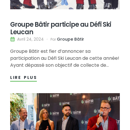
Groupe Bâtir participe au Défi Ski
Leucan
Groupe Bâtir
Avril 24, 2024
Par
Groupe Bâtir est fier d’annoncer sa
participation au Défi Ski Leucan de cette année!
Ayant dépassé son objectif de collecte de
fonds en amassant plus de 10 600 $ pour
LIRE PLUS
soutenir la cause des enfants atteints de
cancer, Groupe Bâtir contribue à financer la
recherche clinique et à soutenir les…