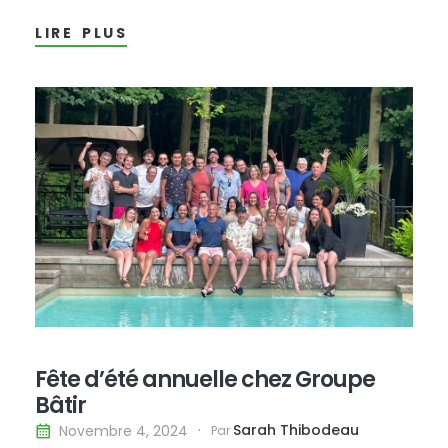
à relais de 110 km visant à collecter des fonds
LIRE PLUS
pour la Fondation Christian Vachon. Les
membres de l’équipe ont parcouru les 110 km de
dénivelés avec courage et…
Fête d’été annuelle chez Groupe
Bâtir
Sarah Thibodeau
Novembre 4, 2024
Par